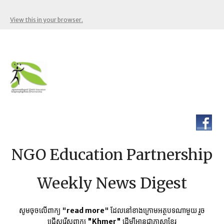
View this in your browser.
NGO Education Partnership
Weekly News Digest
សូមចុចលើពាក្យ "
read more
" ដែលនៅខាងក្រោមអត្ថបទណាមួយ​ រួច
ជ្រើសរើសពាក្យ
"Khmer"
ដើម្បីអានជាភាសាខ្មែរ