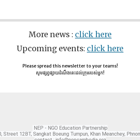
More news :
click here
Upcoming events:
click here
Please spread this newsletter to your teams!
សូមផ្សព្វផ្សាយដំណឹងនេះដល់ក្រុមរបស់អ្នក!
NEP - NGO Education Partnership
0, Street 12BT, Sangkat Boeung Tumpun, Khan Meanchey, Phno
contact : info@nepcambodia.org