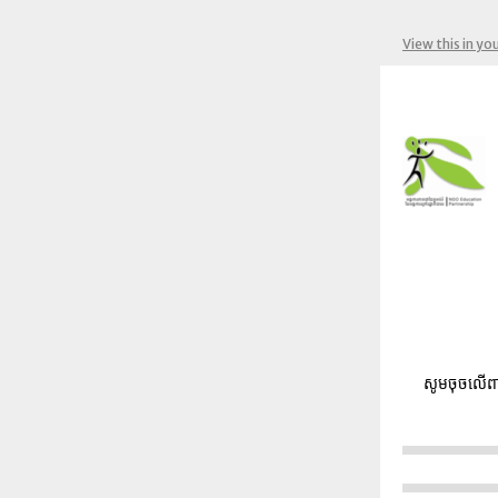
View this in yo
សូមចុចលើពា