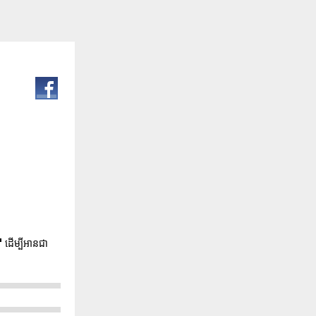
"
ដើម្បីអានជា