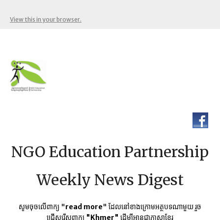
View this in your browser.
NGO Education Partnership
Weekly News Digest
សូមចុចលើពាក្យ "
read more
" ដែលនៅខាងក្រោមអត្ថបទណាមួយ​ រួច
ជ្រើសរើសពាក្យ
"Khmer"
ដើម្បីអានជាភាសាខ្មែរ