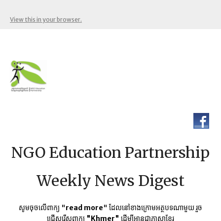
View this in your browser.
NGO Education Partnership
Weekly News Digest
សូមចុចលើពាក្យ "
read more
" ដែលនៅខាងក្រោមអត្ថបទណាមួយ​ រួច
ជ្រើសរើសពាក្យ
"Khmer"
ដើម្បីអានជាភាសាខ្មែរ