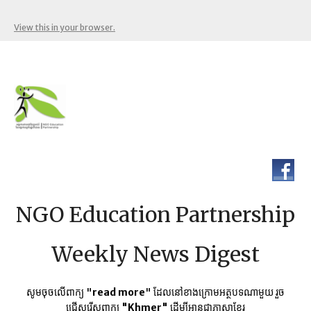
View this in your browser.
NGO Education Partnership
Weekly News Digest
សូមចុចលើពាក្យ "
read more
" ដែលនៅខាងក្រោមអត្ថបទណាមួយ​ រួច
ជ្រើសរើសពាក្យ
"Khmer"
ដើម្បីអានជាភាសាខ្មែរ