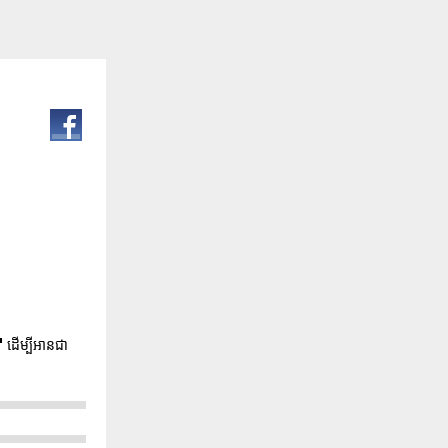
"
ដើម្បីអានជា