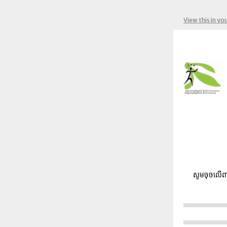
View this in yo
សូមចុចលើពា