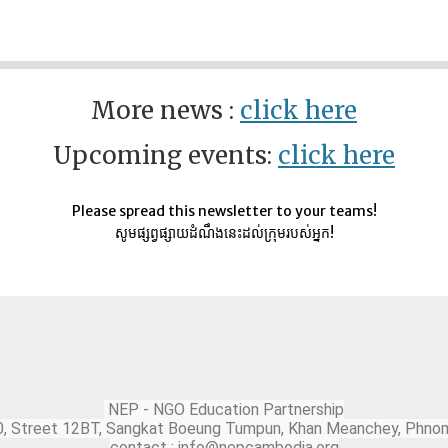
More news :
click here
Upcoming events:
click here
Please spread this newsletter to your teams!
សូមផ្សព្វផ្សាយដំណឹងនេះដល់ក្រុមរបស់អ្នក!
NEP - NGO Education Partnership
0, Street 12BT, Sangkat Boeung Tumpun, Khan Meanchey, Phno
contact : info@nepcambodia.org