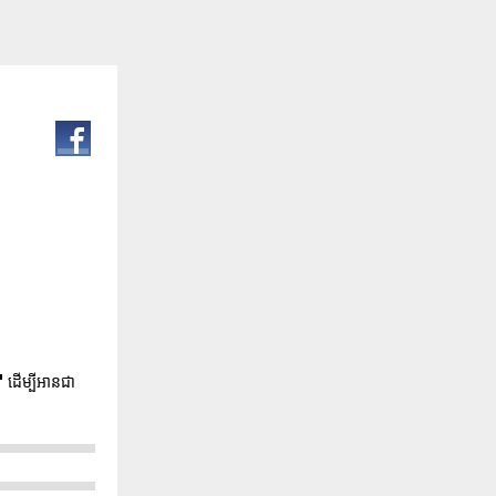
"
ដើម្បីអានជា