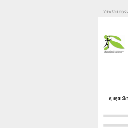
View this in yo
សូមចុចលើពា