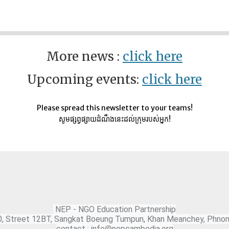
More news :
click here
Upcoming events:
click here
Please spread this newsletter to your teams!
សូមផ្សព្វផ្សាយដំណឹងនេះដល់ក្រុមរបស់អ្នក!
NEP - NGO Education Partnership
0, Street 12BT, Sangkat Boeung Tumpun, Khan Meanchey, Phno
contact : info@nepcambodia.org