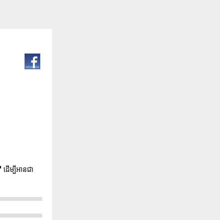
"
ដើម្បីអានជា