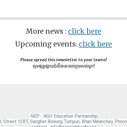
More news :
click here
Upcoming events:
click here
Please spread this newsletter to your teams!
សូមផ្សព្វផ្សាយដំណឹងនេះដល់ក្រុមរបស់អ្នក!
NEP - NGO Education Partnership
0, Street 12BT, Sangkat Boeung Tumpun, Khan Meanchey, Phno
contact : info@nepcambodia.org