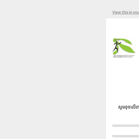
View this in yo
សូមចុចលើពា