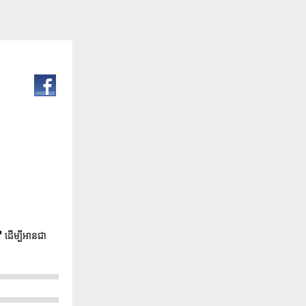
"
ដើម្បីអានជា