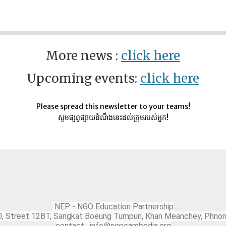
More news :
click here
Upcoming events:
click here
Please spread this newsletter to your teams!
សូមផ្សព្វផ្សាយដំណឹងនេះដល់ក្រុមរបស់អ្នក!
NEP - NGO Education Partnership
0, Street 12BT, Sangkat Boeung Tumpun, Khan Meanchey, Phno
contact : info@nepcambodia.org