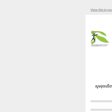
View this in yo
សូមចុចលើពា