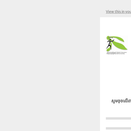
View this in yo
សូមចុចលើពា