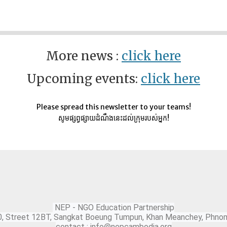
More news :
click here
Upcoming events:
click here
Please spread this newsletter to your teams!
សូមផ្សព្វផ្សាយដំណឹងនេះដល់ក្រុមរបស់អ្នក!
NEP - NGO Education Partnership
0, Street 12BT, Sangkat Boeung Tumpun, Khan Meanchey, Phno
contact : info@nepcambodia.org