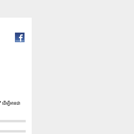
"
ដើម្បីអានជា