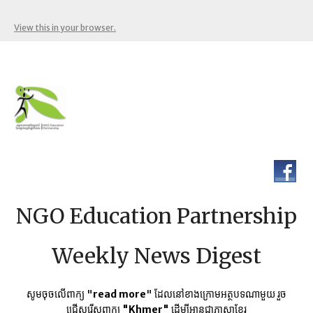
View this in your browser.
NGO Education Partnership
Weekly News Digest
សូមចុចលើពាក្យ "
read more
" ដែលនៅខាងក្រោមអត្ថបទណាមួយ​ រួច
ជ្រើសរើសពាក្យ
"Khmer"
ដើម្បីអានជាភាសាខ្មែរ