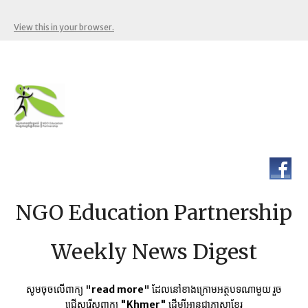
View this in your browser.
NGO Education Partnership
Weekly News Digest
សូមចុចលើពាក្យ "
read more
" ដែលនៅខាងក្រោមអត្ថបទណាមួយ​ រួច
ជ្រើសរើសពាក្យ
"Khmer"
ដើម្បីអានជាភាសាខ្មែរ