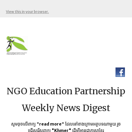
View this in your browser.
NGO Education Partnership
Weekly News Digest
សូមចុចលើពាក្យ "
read more
" ដែលនៅខាងក្រោមអត្ថបទណាមួយ​ រួច
ជ្រើសរើសពាក្យ
"Khmer"
ដើម្បីអានជាភាសាខ្មែរ