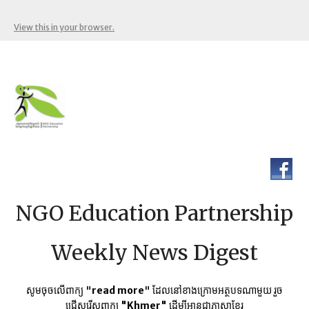
View this in your browser.
NGO Education Partnership
Weekly News Digest
សូមចុចលើពាក្យ "
read more
" ដែលនៅខាងក្រោមអត្ថបទណាមួយ​ រួច
ជ្រើសរើសពាក្យ
"Khmer"
ដើម្បីអានជាភាសាខ្មែរ