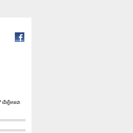
"
ដើម្បីអានជា