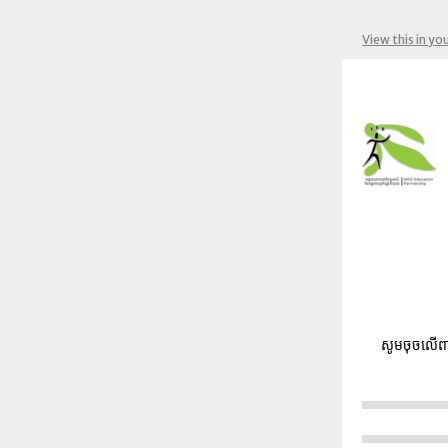
View this in yo
សូមចុចលើពា