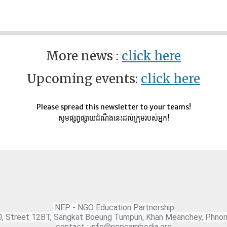
More news :
click here
Upcoming events:
click here
Please spread this newsletter to your teams!
សូមផ្សព្វផ្សាយដំណឹងនេះដល់ក្រុមរបស់អ្នក!
NEP - NGO Education Partnership
0, Street 12BT, Sangkat Boeung Tumpun, Khan Meanchey, Phno
contact : info@nepcambodia.org